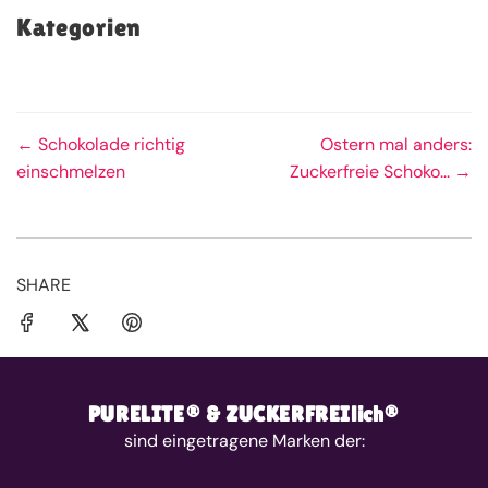
Kategorien
← Schokolade richtig
Ostern mal anders:
einschmelzen
Zuckerfreie Schoko... →
SHARE
PURELITE® & ZUCKERFREIlich®
sind eingetragene Marken der: