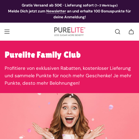
Gratis Versand ab 50€ · Lieferung sofort
(1–3 Werktage)
Melde Dich jetzt zum
Newsletter
an und erhalte 100 Bonuspunkte für
deine Anmeldung!
Purelite Family Club
Profitiere von exklusiven Rabatten, kostenloser Lieferung
und sammele Punkte für noch mehr Geschenke! Je mehr
Punkte, desto mehr Belohnungen!