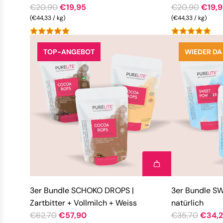
R
R
€20,90
€19,95
€20,90
€19,9
e
(
€44,33
/
kg
)
e
(
€44,33
/
kg
)
g
g
u
u
TOP-ANGEBOT
WIEDER DA
l
l
ä
ä
r
r
e
e
r
r
P
P
r
r
e
e
i
i
s
s
3er Bundle SCHOKO DROPS |
3er Bundle S
Zartbitter + Vollmilch + Weiss
natürlich
R
R
€62,70
€57,90
€35,70
€34,