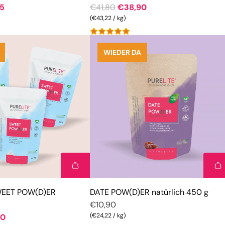
R
5
€41,80
€38,90
e
(
€43,22
/
kg
)
g
u
WIEDER DA
l
ä
r
e
r
P
r
e
i
s
WEET POW(D)ER
DATE POW(D)ER natürlich 450 g
€10,90
(
€24,22
/
kg
)
20