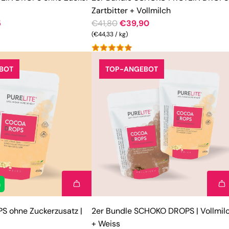
Zartbitter + Vollmilch
R
5
€41,80
€39,90
e
(
€44,33
/
kg
)
g
u
BOT
TOP-ANGEBOT
l
ä
r
e
r
P
r
e
i
h
s
 ohne Zuckerzusatz |
2er Bundle SCHOKO DROPS | Vollmil
+ Weiss