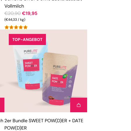
Vollmilch
R
€20,90
€19,95
e
(
€44,33
/
kg
)
g
u
TOP-ANGEBOT
l
ä
r
e
r
P
r
e
i
s
ch
2er Bundle SWEET POW(D)ER + DATE
POW(D)ER