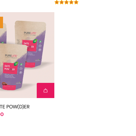
ATE POW(D)ER
90