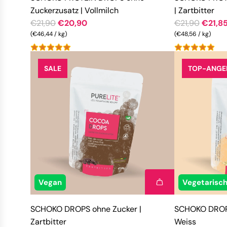
Zuckerzusatz | Vollmilch
| Zartbitter
R
R
€21,90
€20,90
€21,90
€21,8
e
(
€46,44
/
kg
)
e
(
€48,56
/
kg
)
g
g
u
u
SALE
TOP-ANGE
l
l
ä
ä
r
r
e
e
r
r
P
P
r
r
e
e
i
i
Vegan
Vegetarisc
s
s
SCHOKO DROPS ohne Zucker |
SCHOKO DROPS
Zartbitter
Weiss