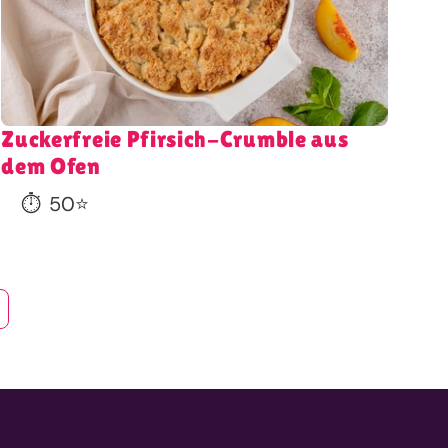
Zuckerfreie Pfirsich-Crumble aus
dem Ofen
⏱️
50
⭐