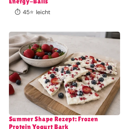
Energy-Balls
⏱️
45
⭐
leicht
Summer Shape Rezept: Frozen
Protein Yogurt Bark