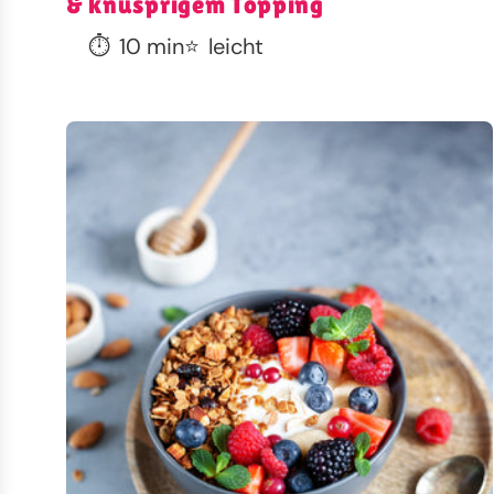
& knusprigem Topping
⏱️
10 min
⭐
leicht