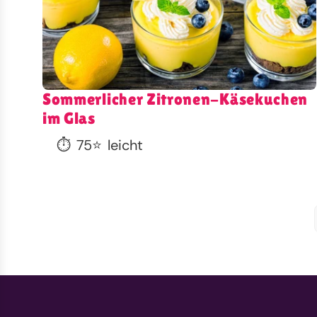
Sommerlicher Zitronen-Käsekuchen
im Glas
⏱️
75
⭐
leicht