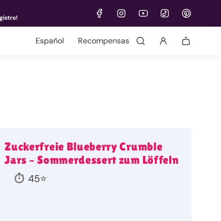
gistro!
Idioma
Recompensas
Zuckerfreie Blueberry Crumble
Jars – Sommerdessert zum Löffeln
⏱️
45
⭐