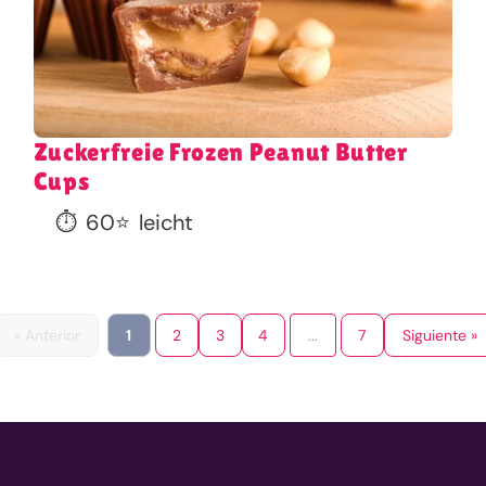
Zuckerfreie Frozen Peanut Butter
Cups
⏱️
60
⭐
leicht
« Anterior
1
2
3
4
...
7
Siguiente »