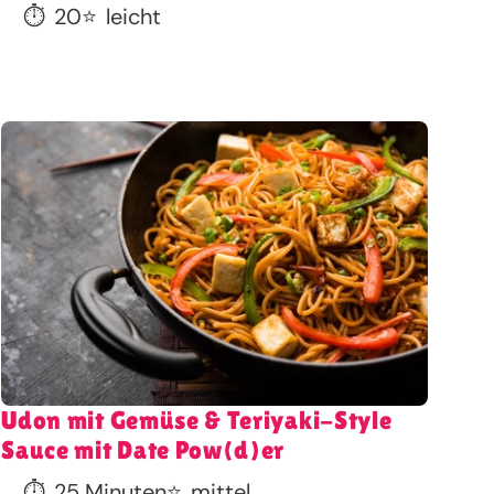
⏱️
20
⭐
leicht
Udon mit Gemüse & Teriyaki-Style
Sauce mit Date Pow(d)er
⏱️
25 Minuten
⭐
mittel