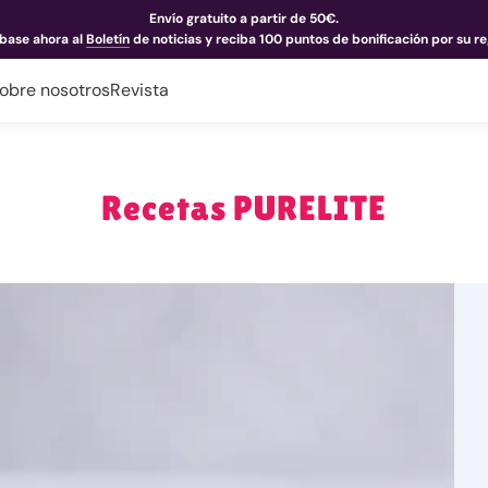
Envío gratuito a partir de 50€.
íbase ahora al
Boletín
de noticias y reciba 100 puntos de bonificación por su re
obre nosotros
Revista
Recetas PURELITE