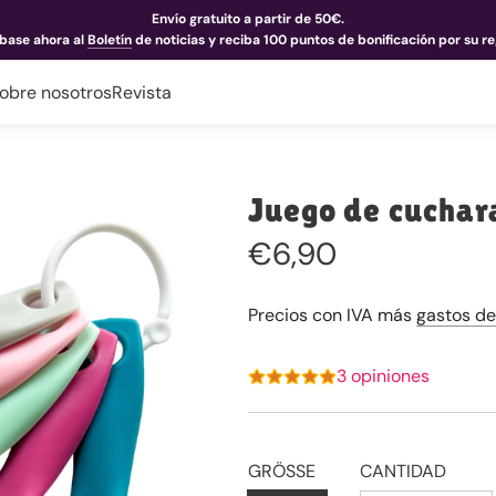
Envío gratuito a partir de 50€.
íbase ahora al
Boletín
de noticias y reciba 100 puntos de bonificación por su re
obre nosotros
Revista
Juego de cuchar
Precio
€6,90
regular
Precios con IVA más
gastos de
3 opiniones
GRÖSSE
CANTIDAD