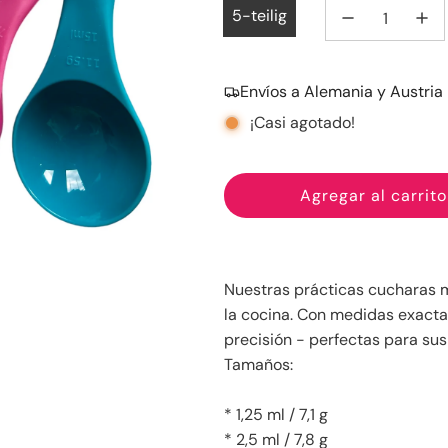
5-teilig
Envíos a Alemania y Austria
¡Casi agotado!
Agregar al carrito
c
a
r
g
Nuestras prácticas cucharas 
a
la cocina. Con medidas exactas
n
precisión - perfectas para sus
d
Tamaños:
o
.
* 1,25 ml / 7,1 g
.
* 2,5 ml / 7,8 g