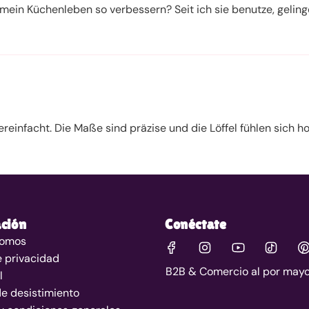
 mein Küchenleben so verbessern? Seit ich sie benutze, gelin
reinfacht. Die Maße sind präzise und die Löffel fühlen sich h
ción
Conéctate
somos
e privacidad
B2B & Comercio al por mayo
l
e desistimiento