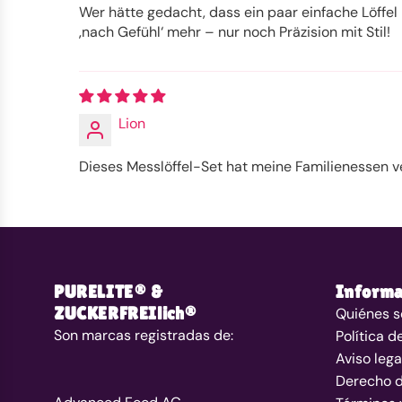
Wer hätte gedacht, dass ein paar einfache Löffel
‚nach Gefühl‘ mehr – nur noch Präzision mit Stil!
Lion
Dieses Messlöffel-Set hat meine Familienessen ve
PURELITE® &
Informa
ZUCKERFREIlich®
Quiénes 
Son marcas registradas de:
Política d
Aviso lega
Derecho d