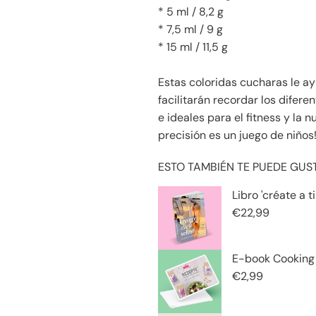
.
* 5 ml / 8,2 g
* 7,5 ml / 9 g
* 15 ml / 11,5 g
Estas coloridas cucharas le a
facilitarán recordar los difere
e ideales para el fitness y la 
precisión es un juego de niños
ESTO TAMBIÉN TE PUEDE GUSTA