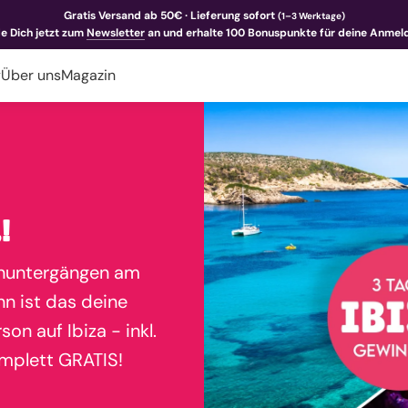
Gratis Versand ab 50€ · Lieferung sofort
(1–3 Werktage)
e Dich jetzt zum
Newsletter
an und erhalte 100 Bonuspunkte für deine Anmel
y
Über uns
Magazin
!
enuntergängen am
n ist das deine
n auf Ibiza - inkl.
omplett GRATIS!