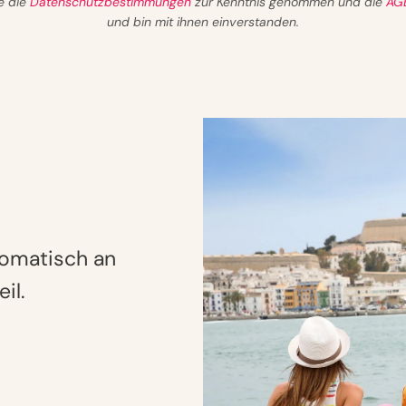
e die
Datenschutzbestimmungen
zur Kenntnis genommen und die
AG
und bin mit ihnen einverstanden.
tomatisch an
il.