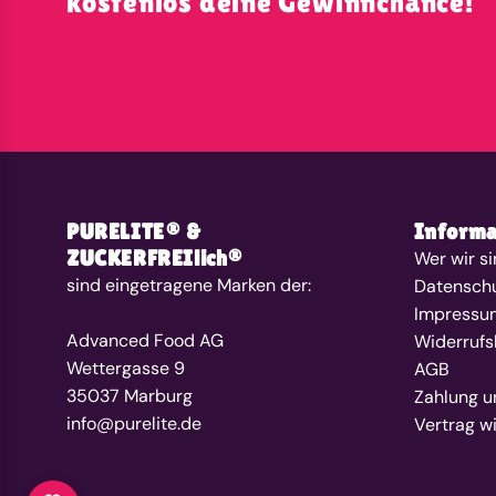
kostenlos deine Gewinnchance!
PURELITE® &
Informa
ZUCKERFREIlich®
Wer wir s
sind eingetragene Marken der:
Datensch
Impressu
Advanced Food AG
Widerrufs
Wettergasse 9
AGB
35037 Marburg
Zahlung u
info@purelite.de
Vertrag w