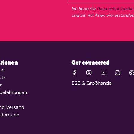
Ich habe die
Datenschutzbesti
und bin mit ihnen einverstanden
tionen
Get connected
ind
utz
B2B & Großhandel
m
belehrungen
nd Versand
iderrufen