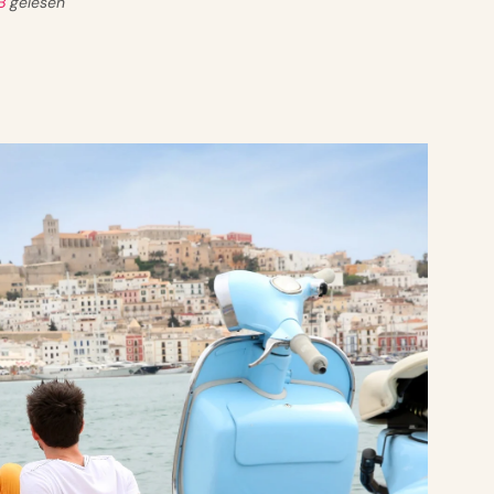
B
gelesen