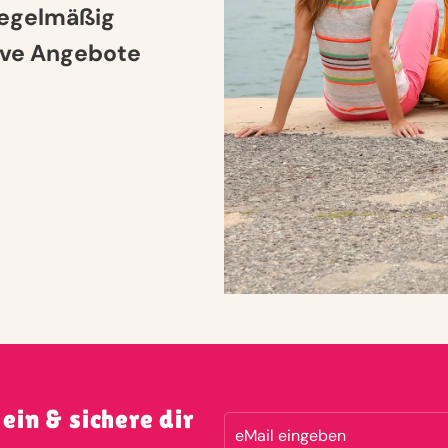
regelmäßig
sive Angebote
 ein & sichere dir