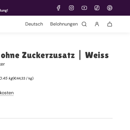
dung!
Sprache
Belohnungen
hne Zuckerzusatz | Weiss
ker
 0.45 kg
(
€44,33
/
kg
)
kosten