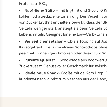
Protein auf 100g.
Natürliche Süße
– mit Erythrit und Stevia, 0 Ka
kohlenhydratreduzierte Ernährung. Der Verzehr von
von Zucker Erythrit enthalten, bewirkt, dass der 
Verzehr weniger stark ansteigt als beim Verzehr v
Lebensmitteln. Geeignet für eine Low-Carb-Ernäh
Vielseitig einsetzbar
– Ob als Topping auf Jo
Kakaogetränk. Die laktosefreien Schokodrops ohn
geeignet, können geschmolzen oder direkt zum S
Purelite Qualität
– Schokolade aus hochwertig
Zuckerzusatz. Genussvoller Geschmack für zwisch
Ideale neue Snack-Größe
mit ca. 2cm Drop-D
Kundenwunsch, direkt zum Naschen aus der Hand, 