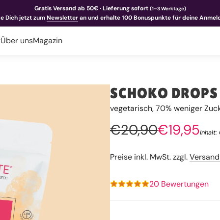
Gratis Versand ab 50€ · Lieferung sofort
(1–3 Werktage)
e Dich jetzt zum
Newsletter
an und erhalte 100 Bonuspunkte für deine Anmel
y
Über uns
Magazin
SCHOKO DROPS o
vegetarisch, 70% weniger Zuc
Sonderpreis
Regulärer
€20,90
€19,95
Inhalt:
Preis
Preise inkl. MwSt. zzgl.
Versand
20 Bewertungen