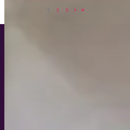
1
2
3
PURELITE® & ZUCKERFREIlich®
sind eingetragene Marken der:
Advanced Food AG
Wettergasse 9
35037 Marburg
info@purelite.de
Informationen
Wer wir sind
Datenschutz
Impressum
Widerrufsbelehrungen
AGB