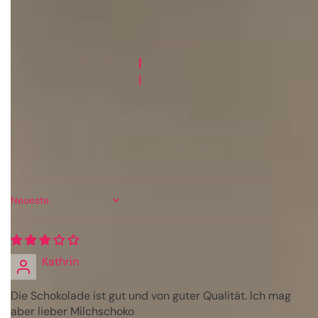
Basierend auf 31 Bewertungen
29
1
1
0
0
Bewertung schreiben
Sort by
Kathrin
Die Schokolade ist gut und von guter Qualität. Ich mag
aber lieber Milchschoko