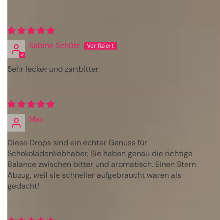
Sabine Schütz
Sehr lecker und zartbitter
Max
Diese Drops sind ein echter Genuss für
Schokoladenliebhaber. Sie haben genau die richtige
Balance zwischen bitter und aromatisch. Einen Stern
Abzug, weil sie schneller aufgebraucht waren als
gedacht!