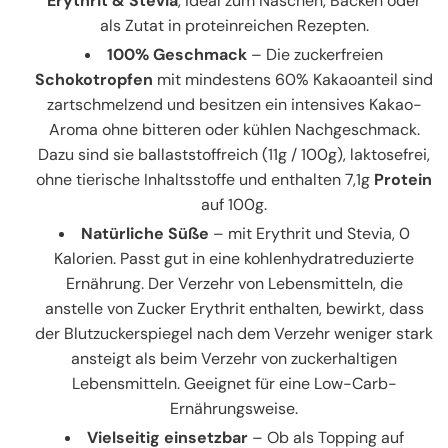
Erythrit & Stevia
, ideal zum Naschen, Backen oder
als Zutat in proteinreichen Rezepten.
100% Geschmack
– Die zuckerfreien
Schokotropfen
mit mindestens 60% Kakaoanteil sind
zartschmelzend und besitzen ein intensives Kakao-
Aroma ohne bitteren oder kühlen Nachgeschmack.
Dazu sind sie ballaststoffreich (11g / 100g), laktosefrei,
ohne tierische Inhaltsstoffe und enthalten 7,1g
Protein
auf 100g.
Natürliche Süße
– mit Erythrit und Stevia, 0
Kalorien. Passt gut in eine kohlenhydratreduzierte
Ernährung. Der Verzehr von Lebensmitteln, die
anstelle von Zucker Erythrit enthalten, bewirkt, dass
der Blutzuckerspiegel nach dem Verzehr weniger stark
ansteigt als beim Verzehr von zuckerhaltigen
Lebensmitteln. Geeignet für eine Low-Carb-
Ernährungsweise.
Vielseitig einsetzbar
– Ob als Topping auf