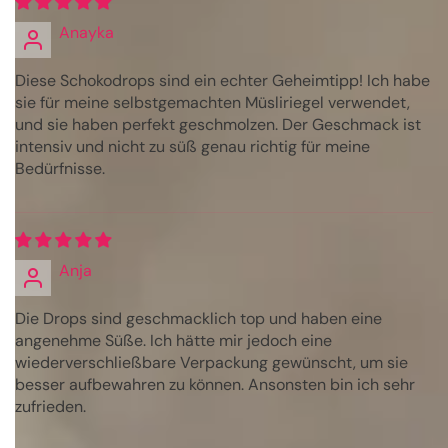
Anayka
Diese Schokodrops sind ein echter Geheimtipp! Ich habe
sie für meine selbstgemachten Müsliriegel verwendet,
und sie haben perfekt geschmolzen. Der Geschmack ist
intensiv und nicht zu süß genau richtig für meine
Bedürfnisse.
Anja
Die Drops sind geschmacklich top und haben eine
angenehme Süße. Ich hätte mir jedoch eine
wiederverschließbare Verpackung gewünscht, um sie
besser aufbewahren zu können. Ansonsten bin ich sehr
zufrieden.