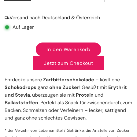
Versand nach Deutschland & Österreich
Auf Lager
In den Warenkorb
L
a
Jetzt zum Checkout
d
e
Entdecke unsere
Zartbitterschokolade
– köstliche
n
Schokodrops
ganz
ohne Zucker
! Gesüßt mit
Erythrit
.
und Stevia
, überzeugen sie mit
Protein
und
.
Ballaststoffen
. Perfekt als Snack für zwischendurch, zum
.
Backen, Schmelzen oder Verfeinern – lecker, sättigend
und ganz ohne schlechtes Gewissen.
* der Verzehr von Lebensmittel / Getränke, die Anstelle von Zucker