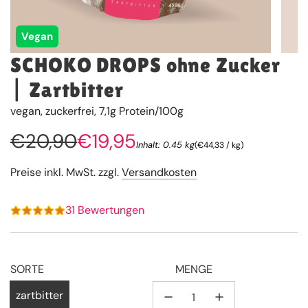
Vegan
SCHOKO DROPS ohne Zucker
| Zartbitter
vegan, zuckerfrei, 7,1g Protein/100g
Sonderpreis
Regulärer
€20,90
€19,95
Inhalt: 0.45 kg
(
€44,33
/
kg
)
Preis
Preise inkl. MwSt. zzgl.
Versandkosten
31 Bewertungen
SORTE
MENGE
zartbitter