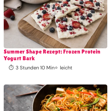
Summer Shape Rezept: Frozen Protein
Yogurt Bark
⏱️
3 Stunden 10 Min
⭐
leicht