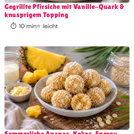
Gegrillte Pfirsiche mit Vanille-Quark &
knusprigem Topping
⏱️
10 min
⭐
leicht
Sommerliche Ananas-Kokos-Energy-