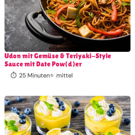
Udon mit Gemüse & Teriyaki-Style
Sauce mit Date Pow(d)er
⏱️
25 Minuten
⭐
mittel