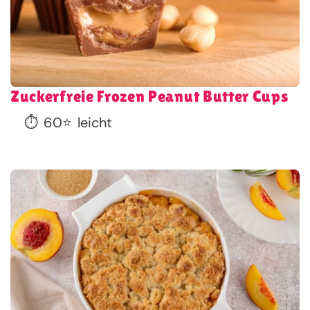
Zuckerfreie Frozen Peanut Butter Cups
⏱️
60
⭐
leicht