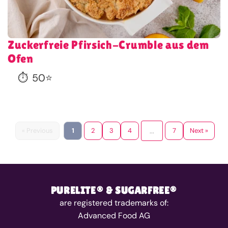
Zuckerfreie Pfirsich-Crumble aus dem
Ofen
⏱️
50
⭐
« Previous
1
2
3
4
...
7
Next »
PURELITE® & SUGARFREE®
are registered trademarks of:
Advanced Food AG