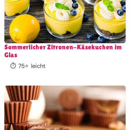
Sommerlicher Zitronen-Käsekuchen im
Glas
⏱️
75
⭐
leicht