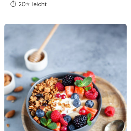
⏱️
20
⭐
leicht