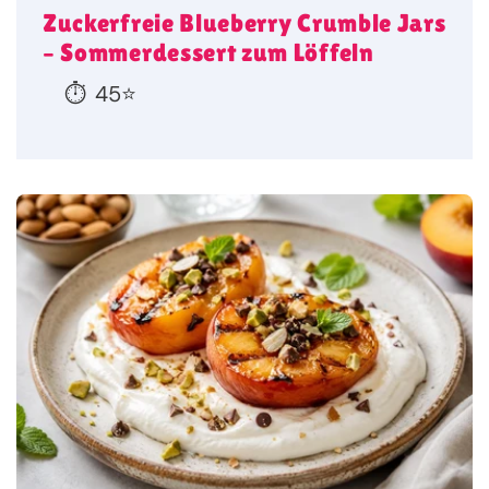
Zuckerfreie Blueberry Crumble Jars
– Sommerdessert zum Löffeln
⏱️
45
⭐