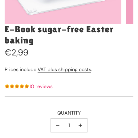
E-Book sugar-free Easter
baking
Regular
€2,99
price
Prices include
VAT plus shipping costs
.
10 reviews
QUANTITY