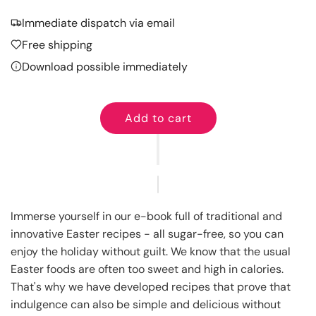
Immediate dispatch via email
Free shipping
Download possible immediately
Add to cart
l
o
a
d
i
n
Immerse yourself in our e-book full of traditional and
g
innovative Easter recipes - all sugar-free, so you can
.
enjoy the holiday without guilt. We know that the usual
.
Easter foods are often too sweet and high in calories.
.
That's why we have developed recipes that prove that
indulgence can also be simple and delicious without