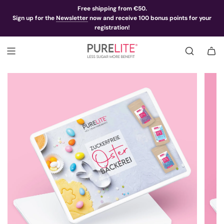
Free shipping from €50.
Sign up for the
Newsletter
now and receive 100 bonus points for your
registration!