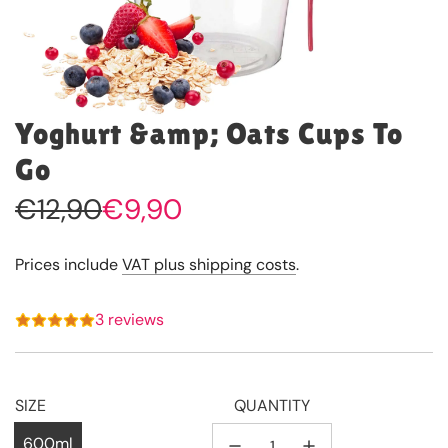
Yoghurt &amp; Oats Cups To
Go
Sale
Regular
€12,90
€9,90
price
price
Prices include
VAT plus shipping costs
.
3 reviews
SIZE
QUANTITY
600ml