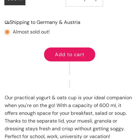
Shipping to Germany & Austria
Almost sold out!
Add to cart
l
o
a
d
i
n
Our practical yogurt & oats cup is your ideal companion
g
when you're on the go! With a capacity of 600 ml, it
.
offers enough space for your breakfast, salad or soup.
.
Thanks to the separate lid, your muesli, granola or
.
dressing stays fresh and crisp without getting soggy.
Perfect for school, work, university or vacation!