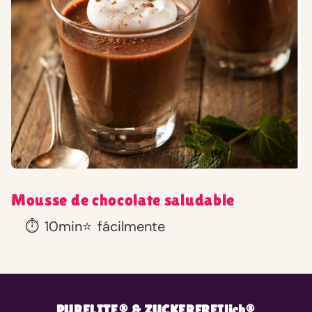
Mousse de chocolate saludable
⏱️
10min
⭐
fácilmente
PURELITE® & ZUCKERFREIlich®