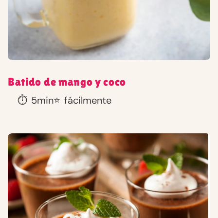
Batido de mango y coco
⏱️
5min
⭐
fácilmente