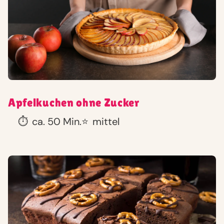
Apfelkuchen ohne Zucker
⏱️
ca. 50 Min.
⭐
mittel