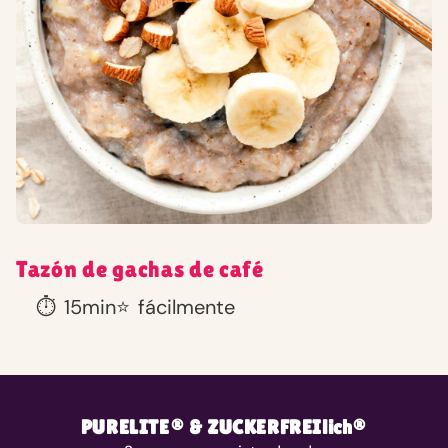
Tazón de gachas de café
⏱️
15min
⭐
fácilmente
PURELITE® & ZUCKERFREIlich®