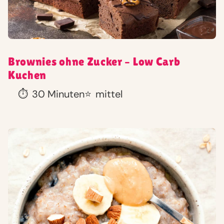
Brownies ohne Zucker – Low Carb
Kuchen
⏱️
30 Minuten
⭐
mittel