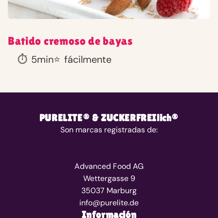
Batido cremoso de bayas
⏱️
5min
⭐
fácilmente
PURELITE® & ZUCKERFREIlich®
Son marcas registradas de:
Advanced Food AG
Wettergasse 9
35037 Marburg
info@purelite.de
Información