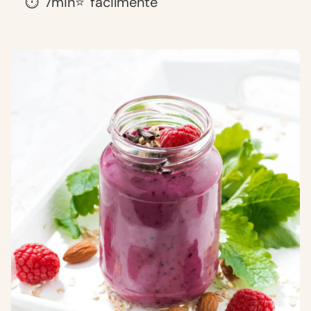
⏱️
7min
⭐
fácilmente