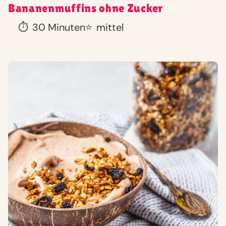
Bananenmuffins ohne Zucker
⏱️
30 Minuten
⭐
mittel