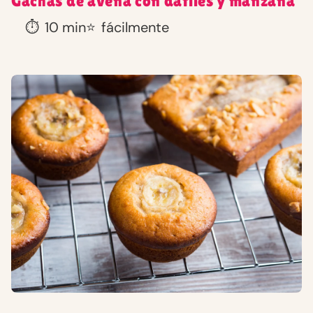
Gachas de avena con dátiles y manzana
⏱️
10 min
⭐
fácilmente